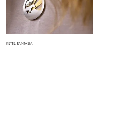
KETTE. FANTASIA
Die Kette erzählt dir Geschichten von deiner persönlichen
Wohlfühlinsel.
Der Anhänger besteht aus drei
Layer-Scheiben aus
Edelstahl, eine davon ist 24k vergoldet.
Anhänger an
einer hochwertigen Kugelkette aus
925 Sterling Silber. Das Silber ist rhodiniert um die
Kette gegen Anlaufen zu schützen und der ihr einen
besonderen Glanz zu verleihen.
T
he necklace tells you stories from your personal island.
The pendant are three layers made from stainless steel, one
of them 24k gold plated. Pendant on a 925 sterling silver
bead chain. The chain is rhodium plated to protect the
silver for tarnishing and gives the chain a certain brilliance.
< Back to Projects